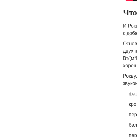
Что
И Рок
с доб
Основ
двух 
Вт/(м
хорош
Рокву
звуко
фас
кро
пер
бал
пер