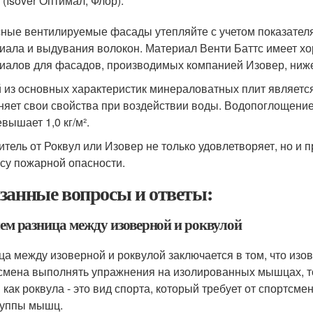
 (Isover Оптимал, Флор).
ные вентилируемые фасады утепляйте с учетом показателя
иала и выдувания волокон. Материал Венти Баттс имеет хор
иалов для фасадов, производимых компанией Изовер, ниже (
 из основных характеристик минераловатных плит являетс
няет свои свойства при воздействии воды. Водопоглощени
вышает 1,0 кг/м².
итель от Роквул или Изовер не только удовлетворяет, но и 
ссу пожарной опасности.
занные вопросы и ответы:
чем разница между изоверной и роквулой
ца между изоверной и роквулой заключается в том, что изове
смена выполнять упражнения на изолированных мышцах, то
 как роквула - это вид спорта, который требует от спортсм
руппы мышц.