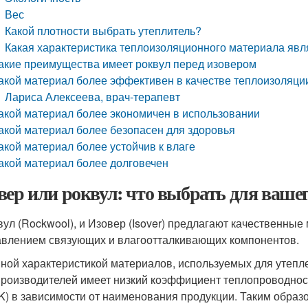
Вес
Какой плотности выбрать утеплитель?
Какая характеристика теплоизоляционного материала явл
акие преимущества имеет роквул перед изовером
акой материал более эффективен в качестве теплоизоляци
Лариса Алексеева, врач-терапевт
акой материал более экономичен в использовании
акой материал более безопасен для здоровья
акой материал более устойчив к влаге
акой материал более долговечен
вер или роквул: что выбрать для ваше
вул (Rockwool), и Изовер (Isover) предлагают качественны
авлением связующих и влагоотталкивающих компонентов.
ной характеристикой материалов, используемых для утепле
производителей имеет низкий коэффициент теплопроводности
*K) в зависимости от наименования продукции. Таким образ