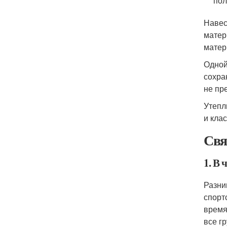
пол
Навес
матер
матер
Одной
сохра
не пре
Утепл
и кла
Свя
1. В 
Разни
спорт
время
все г