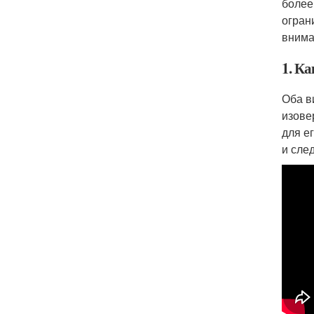
более
огран
внима
1. Ка
Оба в
изове
для е
и сле