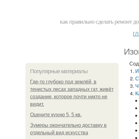
как правильно сделать ремонт до
г
Изо
Сод
И
Популярные материалы
С
Где-то глубоко под землёй, в
Ч
тенистых лесах западных гат, живёт
К
создание, которое почти никто не
видит.
Оцените кухню 5, 5 кв.
Зумеры окончательно доставку в
отдельный вид искусства