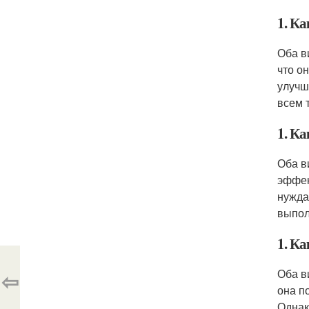
1. Ка
Оба в
что о
улучш
всем 
1. К
Оба в
эффек
нужда
выпол
1. Ка
Оба в
⇦
она п
Однак