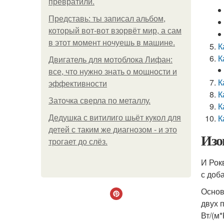
превратили.
Представь: ты записал альбом,
который вот-вот взорвёт мир, а сам
в этот момент ночуешь в машине.
К
К
Двигатель для мотоблока Лифан:
все, что нужно знать о мощности и
К
эффективности
К
Заточка сверла по металлу.
К
К
Дедушка с витилиго шьёт кукол для
детей с таким же диагнозом - и это
Изо
трогает до слёз.
И Рок
с доб
Основ
двух 
Вт/(м