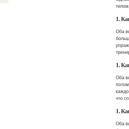
телом
1. Ка
Оба в
больш
упраж
трени
1. Ка
Оба в
потом
каждо
что с
1. К
Оба в