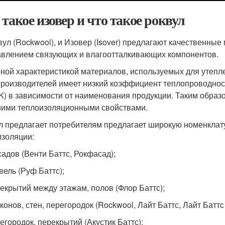
 такое изовер и что такое роквул
вул (Rockwool), и Изовер (Isover) предлагают качественны
авлением связующих и влагоотталкивающих компонентов.
ной характеристикой материалов, используемых для утепле
производителей имеет низкий коэффициент теплопроводности
*K) в зависимости от наименования продукции. Таким образ
ими теплоизоляционными свойствами.
л предлагает потребителям предлагает широкую номенклату
изоляции:
адов (Венти Баттс, Рокфасад);
вель (Руф Баттс);
екрытий между этажам, полов (Флор Баттс);
конов, стен, перегородок (Rockwool, Лайт Баттс, Лайт Баттс
егородок, перекрытий (Акустик Баттс);