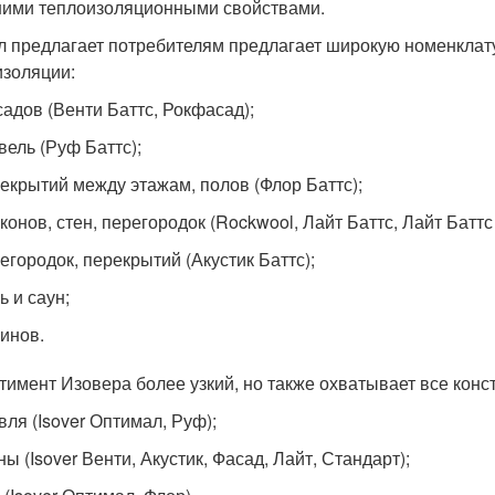
ими теплоизоляционными свойствами.
л предлагает потребителям предлагает широкую номенклату
изоляции:
адов (Венти Баттс, Рокфасад);
вель (Руф Баттс);
екрытий между этажам, полов (Флор Баттс);
конов, стен, перегородок (Rockwool, Лайт Баттс, Лайт Баттс
егородок, перекрытий (Акустик Баттс);
ь и саун;
инов.
тимент Изовера более узкий, но также охватывает все конс
вля (Isover Оптимал, Руф);
ны (Isover Венти, Акустик, Фасад, Лайт, Стандарт);