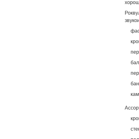
хорош
Рокву
звуко
фас
кро
пер
бал
пер
бан
кам
Ассор
кро
сте