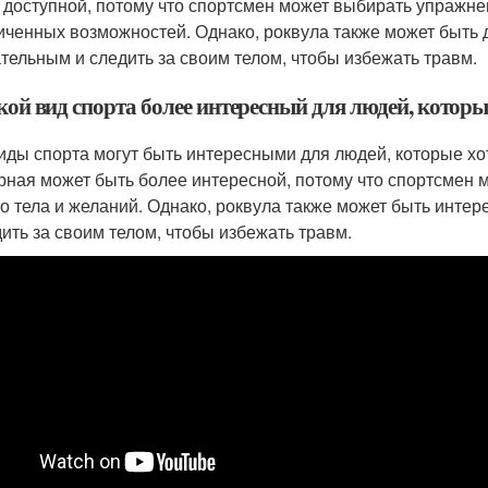
 доступной, потому что спортсмен может выбирать упражнен
иченных возможностей. Однако, роквула также может быть 
тельным и следить за своим телом, чтобы избежать травм.
кой вид спорта более интересный для людей, котор
иды спорта могут быть интересными для людей, которые хо
рная может быть более интересной, потому что спортсмен 
го тела и желаний. Однако, роквула также может быть инте
дить за своим телом, чтобы избежать травм.