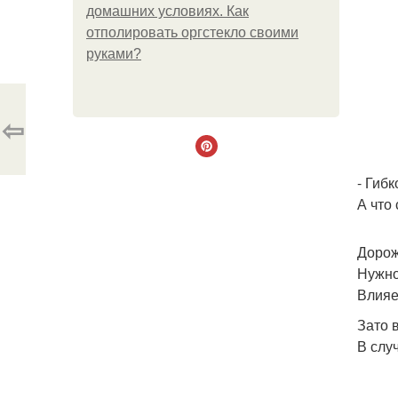
домашних условиях. Как
отполировать оргстекло своими
руками?
⇦
- Гиб
А что
Дорож
Нужно
Влияе
Зато 
В слу