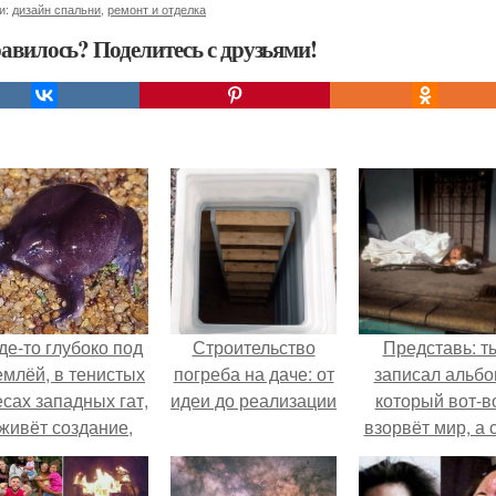
и:
дизайн спальни
,
ремонт и отделка
авилось? Поделитесь с друзьями!
де-то глубоко под
Строительство
Представь: т
емлёй, в тенистых
погреба на даче: от
записал альбо
есах западных гат,
идеи до реализации
который вот-в
живёт создание,
взорвёт мир, а 
торое почти никто
в этот момен
не видит.
ночуешь в маши