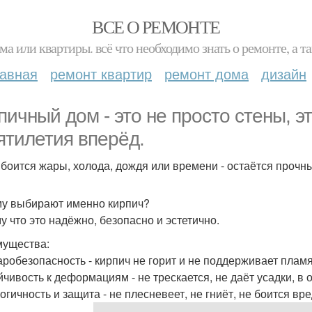
ВСЕ О РЕМОНТЕ
ма или квартиры. всё что необходимо знать о ремонте, а
лавная
ремонт квартир
ремонт дома
дизайн
пичный дом - это не просто стены, э
ятилетия вперёд.
 боится жары, холода, дождя или времени - остаётся прочны
у выбирают именно кирпич?
у что это надёжно, безопасно и эстетично.
ущества:
аробезопасность - кирпич не горит и не поддерживает пламя
йчивость к деформациям - не трескается, не даёт усадки, в 
огичность и защита - не плесневеет, не гниёт, не боится вр