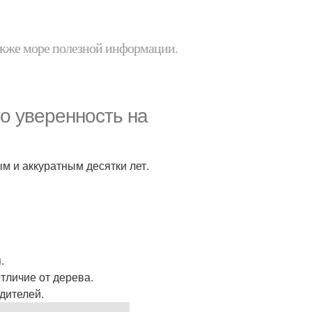
 также море полезной информации.
то уверенность на
м и аккуратным десятки лет.
.
отличие от дерева.
едителей.