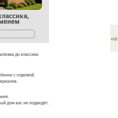
⇨
мализма до классики.
бенно с отделкой.
териалов.
ания.
ный дом вас не подведёт.