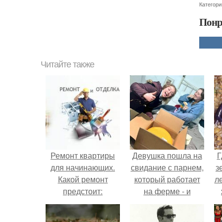
Категори
Понр
Читайте также
Ремонт квартиры
Девушка пошла на
Г
для начинающих.
свидание с парнем,
з
Какой ремонт
который работает
л
предстоит:
на ферме - и
косметический или
вернулась домой с
ко
капитальный
подарком, который