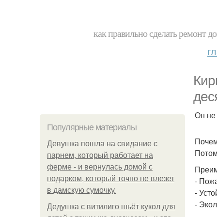
как правильно сделать ремонт до
г
Кир
дес
Он не
Популярные материалы
Почем
Девушка пошла на свидание с
Потом
парнем, который работает на
ферме - и вернулась домой с
Преим
подарком, который точно не влезет
- Пож
в дамскую сумочку.
- Усто
- Экол
Дедушка с витилиго шьёт кукол для