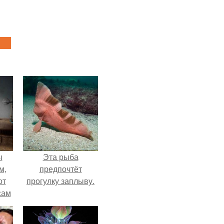
ы
Эта рыба
м,
предпочтёт
от
прогулку заплыву.
сам
т
не.