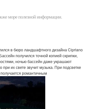
 также море полезной информации.
тился в бюро ландшафтного дизайна Cipriano
 Бассейн получился точной копией скрипки,
ностями, ночью бассейн даже украшают
о при их свете звучит музыка. При подсветке
о получается романтичным