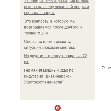
17 ноября 1955 года Мария Каллас
вышла на сцену чикагской оперы и
сорвала овации.
Это крепость, в которую мы
возвращаемся после долгого и
трудного дня.
Споры во время ремонта -
ситуация знакомая многим.
Из двушки в трешку, площадью 72
кв.
. Осв
Германия мощный удар по
индустрии "Дизайнерской
Жестокости нанесла".