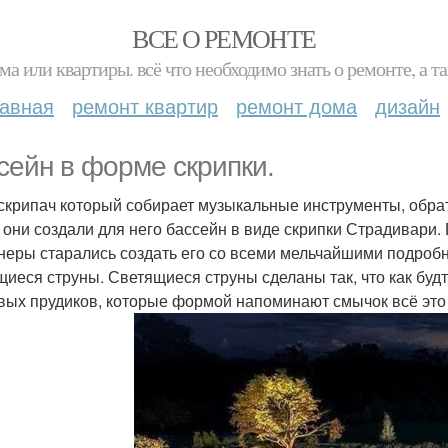
ВСЕ О РЕМОНТЕ
ма или квартиры. всё что необходимо знать о ремонте, а
лавная
ремонт квартир
ремонт дома
дизайн
сейн в форме скрипки.
скрипач который собирает музыкальные инструменты, обра
 они создали для него бассейн в виде скрипки Страдивари.
неры старались создать его со всеми мельчайшими подроб
щиеся струны. Светящиеся струны сделаны так, что как будт
вых прудиков, которые формой напоминают смычок всё эт