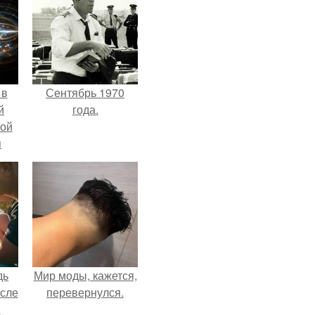
 в
Сентябрь 1970
й
года.
кой
я
дь
Мир моды, кажется,
осле
перевернулся.
я