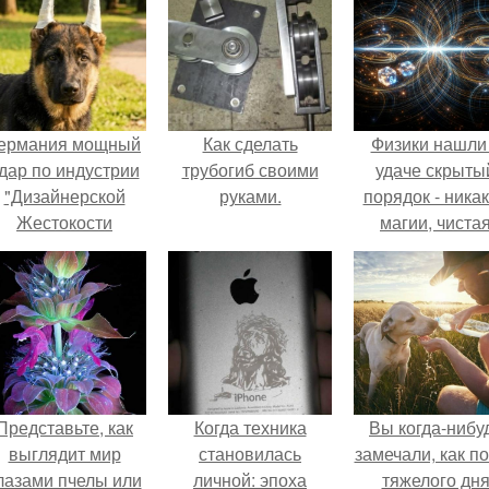
ермания мощный
Как сделать
Физики нашли
дар по индустрии
трубогиб своими
удаче скрыты
"Дизайнерской
руками.
порядок - ника
Жестокости
магии, чиста
нанесла".
квантовая
механика.
Представьте, как
Когда техника
Вы когда-нибу
выглядит мир
становилась
замечали, как п
лазами пчелы или
личной: эпоха
тяжелого дн