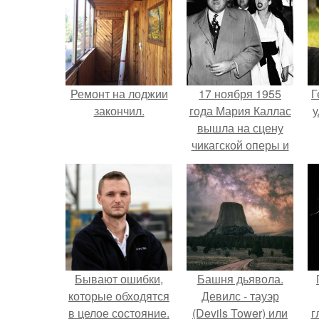
Ремонт на лоджии
17 ноября 1955
Г
закончил.
года Мария Каллас
у
вышла на сцену
чикагской оперы и
сорвала овации.
Бывают ошибки,
Башня дьявола.
которые обходятся
Девилс - тауэр
в целое состояние.
(Devils Tower) или
г