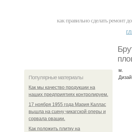
как правильно сделать ремонт до
г
Бру
пло
м.
Дизай
Популярные материалы
Как мы качество продукции на
наших предприятиях контролируем.
17 ноября 1955 года Мария Каллас
вышла на сцену чикагской оперы и
сорвала овации.
Как положить плитку на