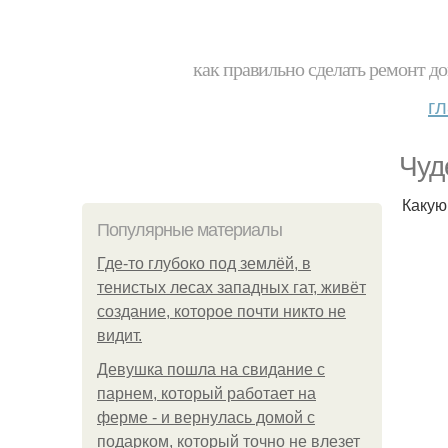
как правильно сделать ремонт до
г
Чуд
Какую
Популярные материалы
Где-то глубоко под землёй, в
тенистых лесах западных гат, живёт
создание, которое почти никто не
видит.
Девушка пошла на свидание с
парнем, который работает на
ферме - и вернулась домой с
подарком, который точно не влезет