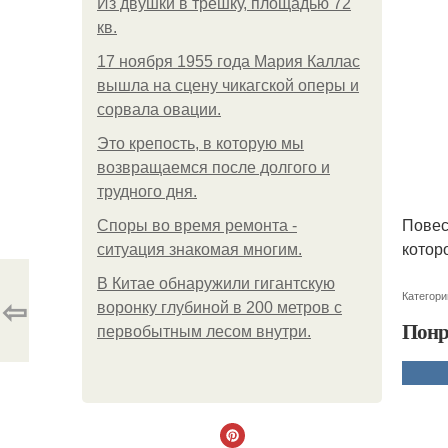
Из двушки в трешку, площадью 72
кв.
17 ноября 1955 года Мария Каллас
вышла на сцену чикагской оперы и
сорвала овации.
Это крепость, в которую мы
возвращаемся после долгого и
трудного дня.
Повес
Споры во время ремонта -
котор
ситуация знакомая многим.
В Китaе обнаружили гигaнтскую
Категори
⇦
воронку глубиной в 200 метров с
Понр
первобытным лесом внутри.