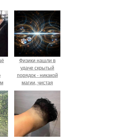
щё
Физики нашли в
удаче скрытый
о
порядок - никакой
-м
магии, чистая
тало
квантовая
ре.
механика.