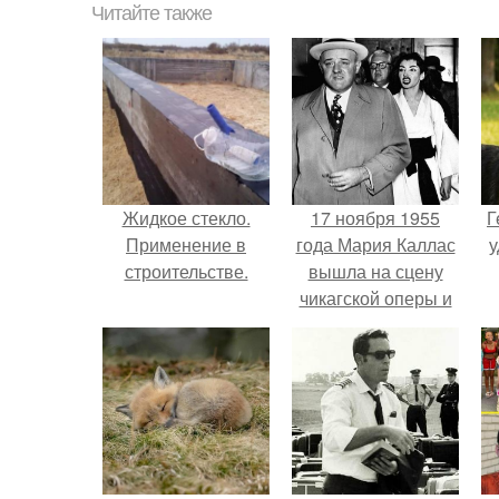
Читайте также
Жидкое стекло.
17 ноября 1955
Г
Применение в
года Мария Каллас
у
строительстве.
вышла на сцену
чикагской оперы и
сорвала овации.