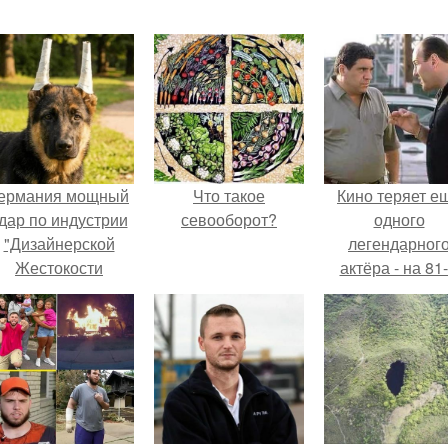
ермания мощный
Что такое
Кино теряет е
дар по индустрии
севооборот?
одного
"Дизайнерской
легендарног
Жестокости
актёра - на 81
нанесла".
году жизни не с
Винсента пасто