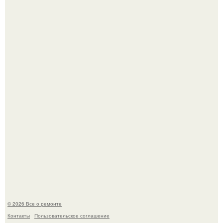
Когда техника становилась личной: эпоха гравировки
Apple.
Вы когда-нибудь замечали, как после тяжелого дня
настроение поднимается от одного взгляда на своего
питомца?
© 2026 Все о ремонте
Контакты
Пользовательское соглашение