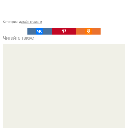
Категории:
дизайн спальни
Читайте также
Как включить духовку электрическую. Общие правила
эксплуатации духовки