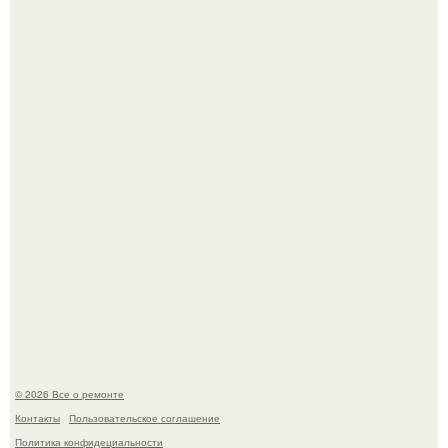
Бывают ошибки, которые обходятся в целое состояние.
Башня дьявола. Девилс - тауэр (Devils Tower) или башня
дьявола - монолит вулканического происхождения
высотой 1558 м над уровнем моря.
© 2026 Все о ремонте
Контакты
Пользовательское соглашение
Политика конфидециальности