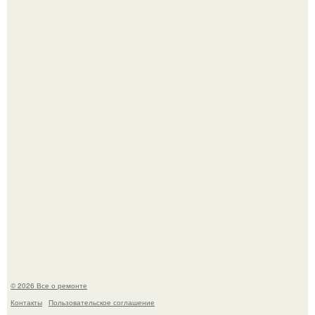
Вы когда-нибудь замечали, как после тяжелого дня
настроение поднимается от одного взгляда на своего
питомца?
Представьте: больше десяти лет жизни - с хроническими
болячками.
© 2026 Все о ремонте
Контакты
Пользовательское соглашение