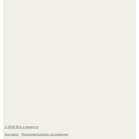
Бывают ошибки, которые обходятся в целое состояние.
Башня дьявола. Девилс - тауэр (Devils Tower) или башня
дьявола - монолит вулканического происхождения
высотой 1558 м над уровнем моря.
© 2026 Все о ремонте
Контакты
Пользовательское соглашение