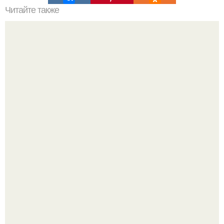
Читайте также
Достроили наш загородный дом.
Девушка пошла на свидание с парнем, который
работает на ферме - и вернулась домой с подарком,
который точно не влезет в дамскую сумочку.