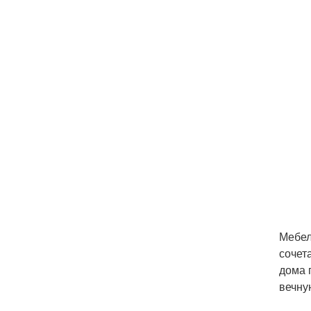
Мебел
сочет
дома 
вечну