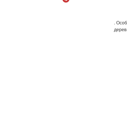
. Осо
дерев