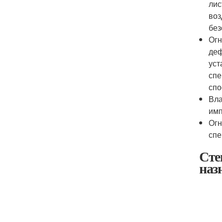
лис
воз
без
Огн
деф
уст
спе
спо
Вла
имп
Огн
спе
Сте
наз