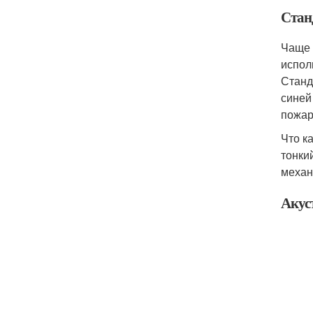
Стан
Чаще 
испол
Станд
синей
пожар
Что к
тонки
механ
Акус