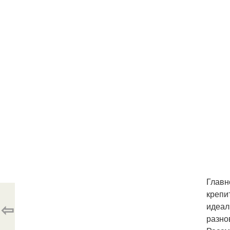
Главн
крепи
⇦
идеал
разно