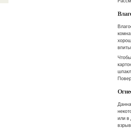
Рассм
Влаг
Влаго
комна
хорош
впиты
Чтобы
карто
шпакл
Повер
Огне
Данна
некот
или в
взрыв