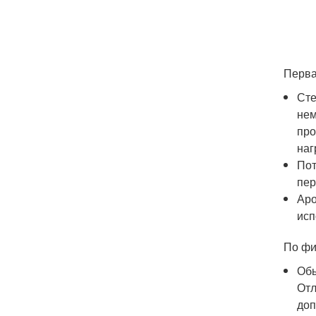
Перва
Сте
нем
про
наг
Пот
пер
Аро
исп
По фи
Обы
Отл
доп