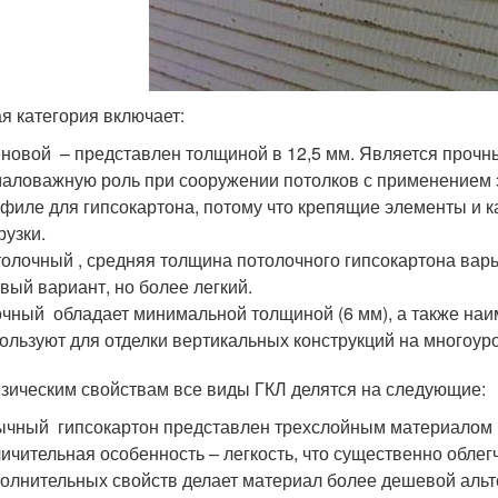
я категория включает:
новой – представлен толщиной в 12,5 мм. Является прочн
аловажную роль при сооружении потолков с применением э
филе для гипсокартона, потому что крепящие элементы и
рузки.
олочный , средняя толщина потолочного гипсокартона варьи
вый вариант, но более легкий.
чный обладает минимальной толщиной (6 мм), а также наи
ользуют для отделки вертикальных конструкций на многоур
зическим свойствам все виды ГКЛ делятся на следующие:
чный гипсокартон представлен трехслойным материалом из
ичительная особенность – легкость, что существенно облегч
олнительных свойств делает материал более дешевой альт