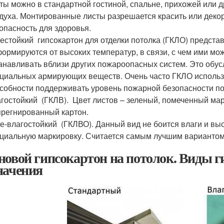
ты можно в стандартной гостиной, спальне, прихожей или д
духа. Монтированные листы разрешается красить или деко
опасность для здоровья.
естойкий гипсокартон для отделки потолка (ГКЛО) представ
ормируются от высоких температур, в связи, с чем ими м
анавливать вблизи других пожароопасных систем. Это обу
циальных армирующих веществ. Очень часто ГКЛО использу
собности поддерживать уровень пожарной безопасности п
гостойкий (ГКЛВ). Цвет листов – зеленый, помеченный марк
регнированный картон.
е-влагостойкий (ГКЛВО). Данный вид не боится влаги и вы
циальную маркировку. Считается самым лучшим вариантом,
новой гипсокартон на потолок. Виды г
начения