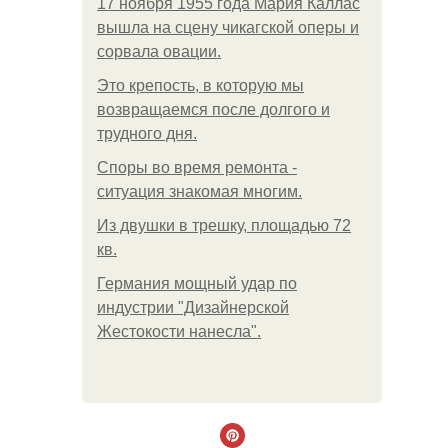
17 ноября 1955 года Мария Каллас
вышла на сцену чикагской оперы и
сорвала овации.
Это крепость, в которую мы
возвращаемся после долгого и
трудного дня.
Споры во время ремонта -
ситуация знакомая многим.
Из двушки в трешку, площадью 72
кв.
Германия мощный удар по
индустрии "Дизайнерской
Жестокости нанесла".