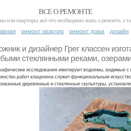
ВСЕ О РЕМОНТЕ
ма или квартиры. всё что необходимо знать о ремонте, а
лавная
ремонт квартир
ремонт дома
дизайн
ожник и дизайнер Грег классен изго
убыми стеклянными реками, озерами
рафические исследования имитируют водоемы, видимые с вы
инство работ клаценена служит функциональным искусством
рованные деревянные и стеклянные скульптуры, установле