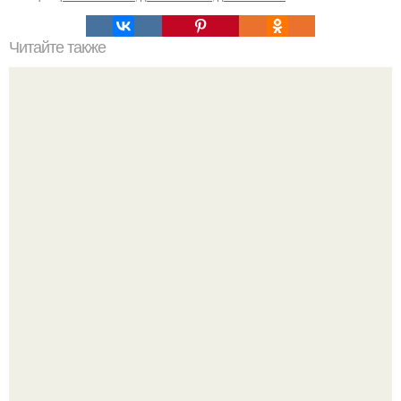
Читайте также
Ремонт квартиры для начинающих. Какой ремонт
предстоит: косметический или капитальный