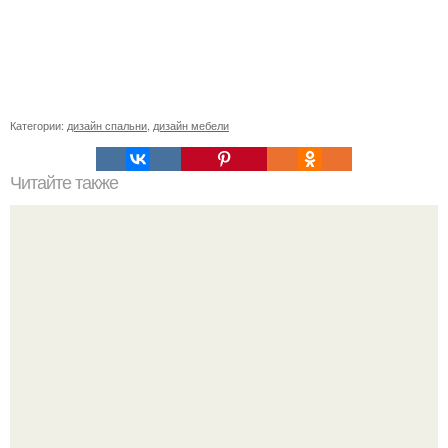
Категории:
дизайн спальни
,
дизайн мебели
Читайте также
Ремонт квартиры для начинающих. Какой ремонт
предстоит: косметический или капитальный