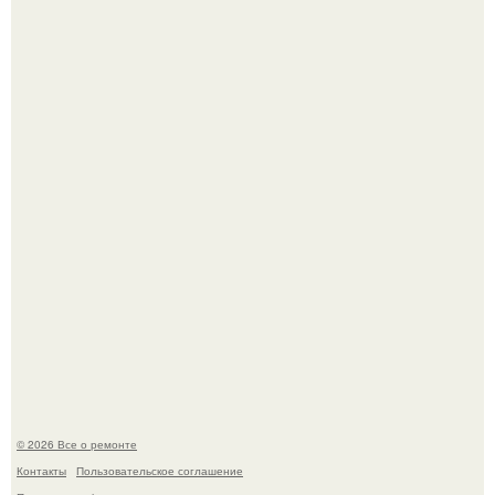
Представьте, как выглядит мир глазами пчелы или
бабочки.
Вы когда-нибудь замечали, как после тяжелого дня
настроение поднимается от одного взгляда на своего
питомца?
© 2026 Все о ремонте
Контакты
Пользовательское соглашение