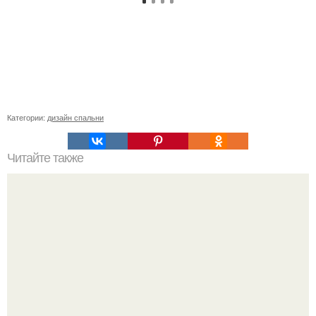
Категории:
дизайн спальни
Читайте также
Последовательность ремонта в комнате пол стены
потолок. Правильная последовательность ремонта