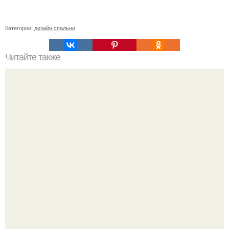
Категории:
дизайн спальни
Читайте также
Последовательность ремонта в комнате пол стены
потолок. Правильная последовательность ремонта
квартиры