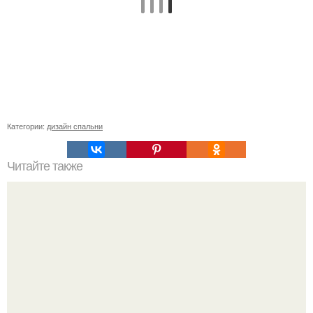
Категории:
дизайн спальни
Читайте также
Ремонт квартиры для начинающих. Какой ремонт
предстоит: косметический или капитальный