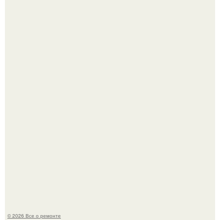
Когда техника становилась личной: эпоха гравировки
Apple.
Вы когда-нибудь замечали, как после тяжелого дня
настроение поднимается от одного взгляда на своего
питомца?
© 2026 Все о ремонте