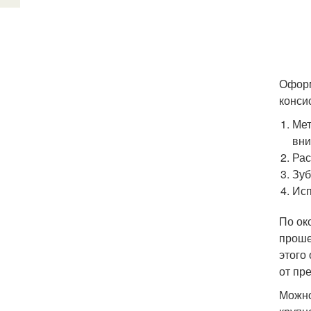
Оформ
конси
Мет
вни
Рас
Зуб
Исп
По ок
проше
этого
от пр
Можно