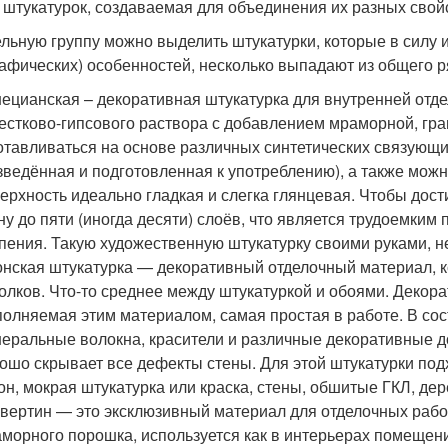
 штукатурок, создаваемая для объединения их разных свой
ельную группу можно выделить штукатурки, которые в силу 
рафических) особенностей, несколько выпадают из общего 
ецианская – декоративная штукатурка для внутренней отде
естково-гипсового раствора с добавлением мраморной, гра
отавливаться на основе различных синтетических связующих
зведённая и подготовленная к употреблению), а также можн
ерхность идеально гладкая и слегка глянцевая. Чтобы дос
ну до пяти (иногда десяти) слоёв, что является трудоемки
пения. Такую художественную штукатурку своими руками, н
нская штукатурка — декоративный отделочный материал, к
олков. Что-то среднее между штукатуркой и обоями. Декора
олняемая этим материалом, самая простая в работе. В сос
еральные волокна, красители и различные декоративные д
ошо скрывает все дефекты стены. Для этой штукатурки подх
он, мокрая штукатурка или краска, стены, обшитые ГКЛ, дер
вертин — это эксклюзивный материал для отделочных рабо
морного порошка, используется как в интерьерах помещени