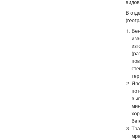
видов
В отд
(геог
Вен
изв
изг
(ра
пов
сте
тер
Япо
пот
вып
мин
хор
бет
Тра
мра