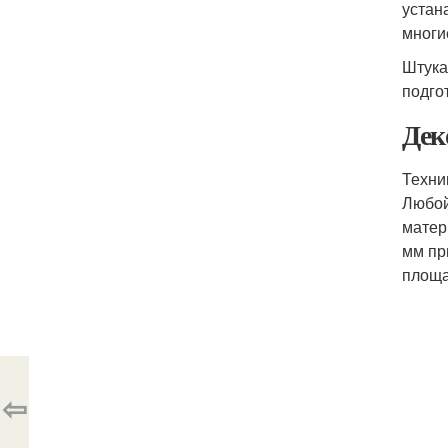
устан
многи
Штука
подго
Дек
Техни
Любой
матер
мм пр
площа
⇦