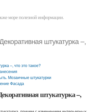
 также море полезной информации.
 Декоративная штукатурка –,
рка –, что это такое?
нанесения
ыть. Мозаичные штукатурки
ление Фасада
Декоративная штукатурка –,
тукатурка, причем с изменением интерьерных