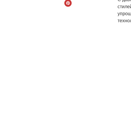
стиле
упрощ
техно