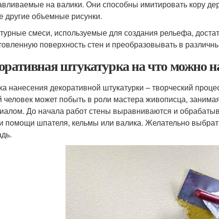
авливаемые на валики. Они способны имитировать кору дер
е другие объемные рисунки.
турные смеси, используемые для создания рельефа, достат
товленную поверхность стен и преобразовывать в различны
оративная штукатурка на что можно н
ка нанесения декоративной штукатурки – творческий процес
 человек может побыть в роли мастера живописца, заним
иалом. До начала работ стены выравниваются и обрабатыва
и помощи шпателя, кельмы или валика. Желательно выбрат
дь.