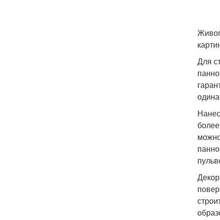
Живоп
карти
Для с
панно
гаран
одина
Нанес
более
можно
панно
пульв
Декор
повер
строи
образ