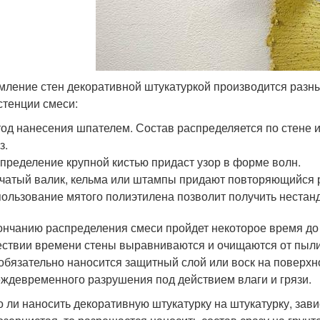
ление стен декоративной штукатуркой производится разны
стенции смеси:
од нанесения шпателем. Состав распределяется по стене 
з.
пределение крупной кистью придаст узор в форме волн.
чатый валик, кельма или штампы придают повторяющийся
ользование мятого полиэтилена позволит получить нестан
ончанию распределения смеси пройдет некоторое время до 
ствии времени стены выравниваются и очищаются от пыли
 обязательно наносится защитный слой или воск на поверхн
еждевременного разрушения под действием влаги и грязи.
 ли наносить декоративную штукатурку на штукатурку, завис