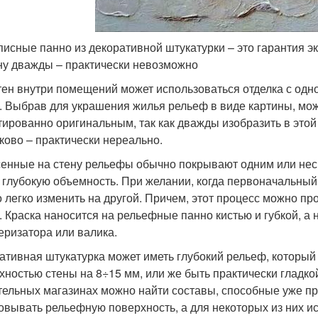
исные панно из декоративной штукатурки – это гарантия экс
ну дважды – практически невозможно
тен внутри помещений может использоваться отделка с од
. Выбрав для украшения жилья рельеф в виде картины, мож
тированно оригинальным, так как дважды изобразить в этой
ково – практически нереально.
енные на стену рельефы обычно покрывают одним или неск
 глубокую объемность. При желании, когда первоначальный 
 легко изменить на другой. Причем, этот процесс можно про
. Краска наносится на рельефные панно кистью и губкой, а
еризатора или валика.
ативная штукатурка может иметь глубокий рельеф, который
хностью стены на 8÷15 мм, или же быть практически гладко
тельных магазинах можно найти составы, способные уже п
овывать рельефную поверхность, а для некоторых из них и