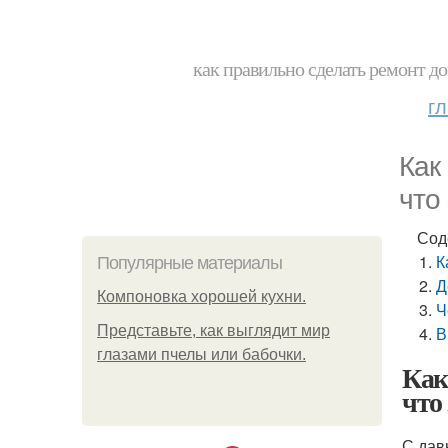
как правильно сделать ремонт до
г
Как
что
Сод
К
Популярные материалы
Д
Компоновка хорошей кухни.
Ч
Представьте, как выглядит мир
В
глазами пчелы или бабочки.
Как
что
С дав