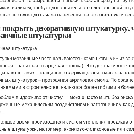
озернистая, то разрешается наносить состав сразу на грунт
имая валиком, требует дополнительного слоя обычной штука
стью высохнет до начала нанесения (на это может уйти неск
 покрыть декоративную штукатурку, 
аичные штукатурки
чная штукатурка
турки мозаичные часто называются «камешковыми» из-за с
орная, гранитная, кварцевая крошка). Это декоративные тон
дывают в слоях с толщиной, содержащегося в массе заполни
чных штукатурок – прозрачная акриловая смола. По сравн
няемыми в строительстве, являются более гибкими и боле
роблем выдерживают чистку — можно часто мыть без риска
рженные механическим воздействиям и загрязнениям как дл
й.
тоящее время производители систем утепления предлагают
дные штукатурки, например, акрилово-силиконовые или си