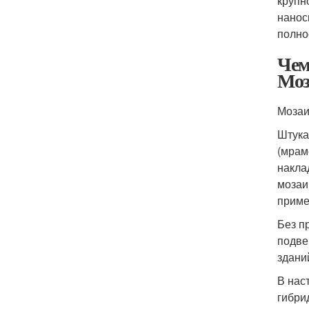
крупн
нанос
полно
Чем
Моз
Мозаи
Штука
(мрам
накла
мозаи
приме
Без п
подве
здани
В нас
гибри