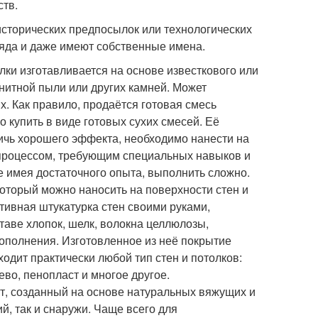
ств.
исторических предпосылок или технологических
ряда и даже имеют собственные имена.
лки изготавливается на основе известкового или
нитной пыли или других камней. Может
. Как правило, продаётся готовая смесь
о купить в виде готовых сухих смесей. Её
тичь хорошего эффекта, необходимо нанести на
м процессом, требующим специальных навыков и
е имея достаточного опыта, выполнить сложно.
оторый можно наносить на поверхности стен и
тивная штукатурка стен своими руками,
таве хлопок, шелк, волокна целлюлозы,
ополнения. Изготовленное из неё покрытие
одит практически любой тип стен и потолков:
ево, пенопласт и многое другое.
т, созданный на основе натуральных вяжущих и
й, так и снаружи. Чаще всего для