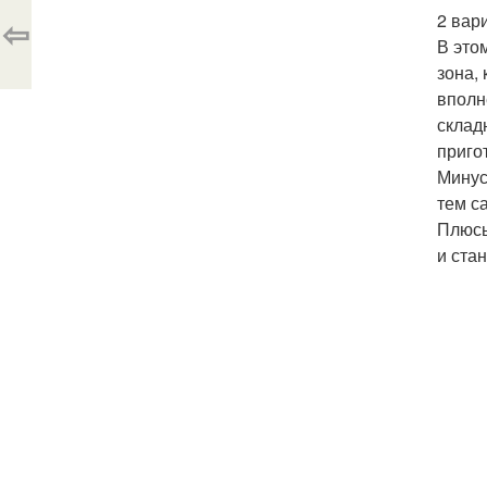
2 вар
⇦
В это
зона,
вполн
склад
приго
Минус
тем с
Плюсы
и ста