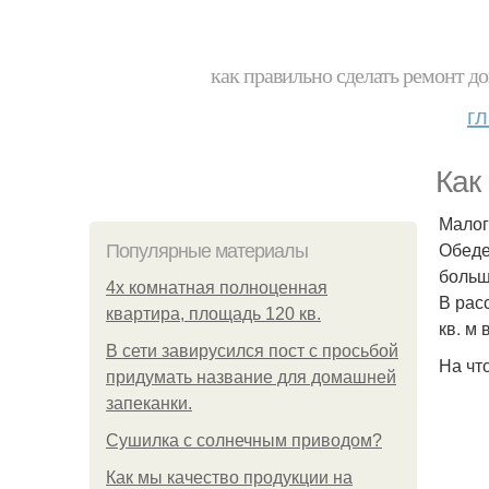
как правильно сделать ремонт до
г
Как
Малог
Обеде
Популярные материалы
больш
4x комнатная полноценная
В рас
квартира, площадь 120 кв.
кв. м
В сети завирусился пост с просьбой
На чт
придумать название для домашней
запеканки.
Сушилка с солнечным приводом?
Как мы качество продукции на