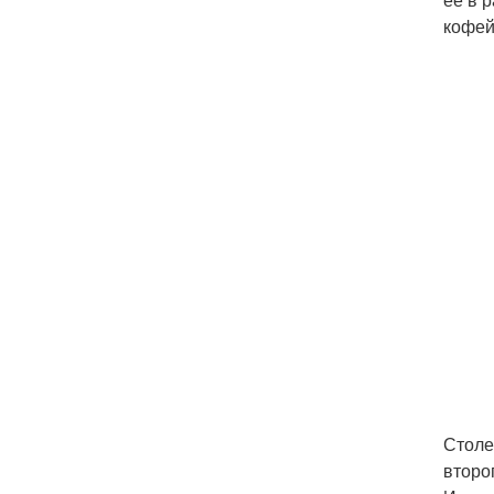
кофей
Столе
второг