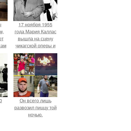
ы
17 ноября 1955
м,
года Мария Каллас
от
вышла на сцену
сам
чикагской оперы и
т
сорвала овации.
не.
0
Он всего лишь
развозил пиццу той
ночью.