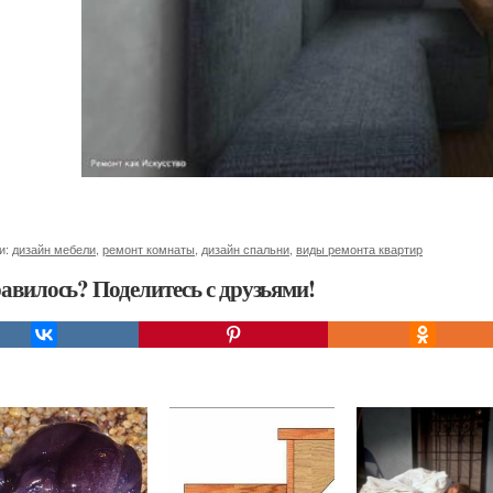
и:
дизайн мебели
,
ремонт комнаты
,
дизайн спальни
,
виды ремонта квартир
авилось? Поделитесь с друзьями!