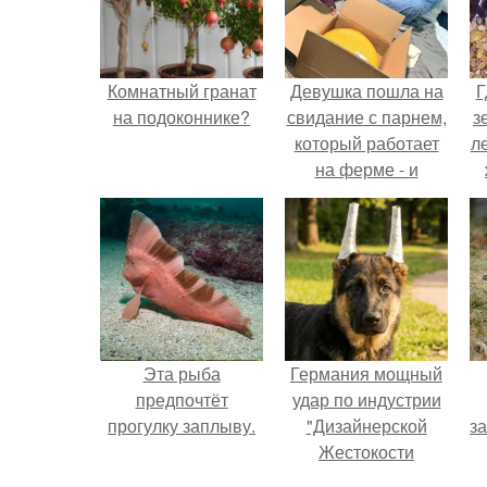
Комнатный гранат
Девушка пошла на
Г
на подоконнике?
свидание с парнем,
з
который работает
л
на ферме - и
вернулась домой с
ко
подарком, который
точно не влезет в
дамскую сумочку.
Эта рыба
Германия мощный
предпочтёт
удар по индустрии
прогулку заплыву.
"Дизайнерской
з
Жестокости
нанесла".