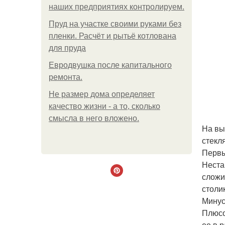
наших предприятиях контролируем.
Пруд на участке своими руками без
пленки. Расчёт и рытьё котлована
для пруда
Евродвушка после капитального
ремонта.
Не размер дома определяет
качество жизни - а то, сколько
смысла в него вложено.
На вы
стекл
Первы
Неста
сложи
столи
Минус
Плюсо
ее в 