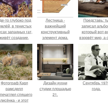
де-то глубоко под
Лестница -
Представь: т
емлёй, в тенистых
важнейший
записал альбо
есах западных гат,
конструктивный
который вот-в
живёт создание,
элемент дома.
взорвёт мир, а 
торое почти никто
в этот момен
не видит.
ночуешь в маши
Фотограф Карл
Дизайн кухни
Сентябрь 197
рамсделл
студии площадью
года.
апечатлел спящего
21.
лисёнка - и этот
кадр способен