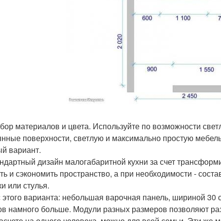
бор материалов и цвета. Используйте по возможности свет
янные поверхности, светлую и максимально простую мебель
й вариант.
ндартный дизайн малогабаритной кухни за счет трансформ
ть и сэкономить пространство, а при необходимости - соста
ки или стулья.
 этого варианта: небольшая варочная панель, шириной 30 с
в намного больше. Модули разных размеров позволяют ра
расчете на одного человека, можно для всей семьи. Эти же м