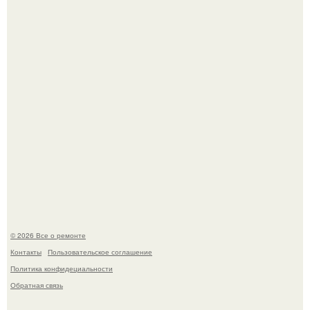
дьявола - монолит вулканического происхождения
высотой 1558 м над уровнем моря.
Представьте, как выглядит мир глазами пчелы или
бабочки.
© 2026 Все о ремонте
Контакты
Пользовательское соглашение
Политика конфидециальности
Обратная связь