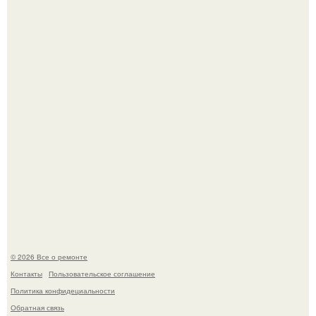
Вы когда-нибудь замечали, как после тяжелого дня
настроение поднимается от одного взгляда на своего
питомца?
Мир моды, кажется, перевернулся.
© 2026 Все о ремонте
Контакты
Пользовательское соглашение
Политика конфидециальности
Обратная связь