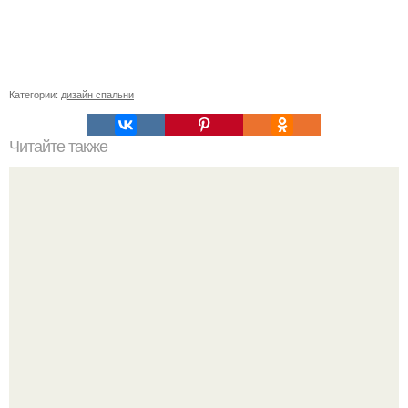
Категории:
дизайн спальни
Читайте также
Сколько слоев шпаклевки нужно наносить под обои.
Зачем нужно шпаклевание