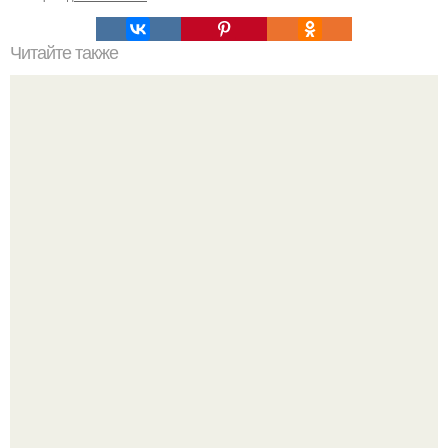
Читайте также
Сколько слоев шпаклевки нужно наносить под обои.
Зачем нужно шпаклевание