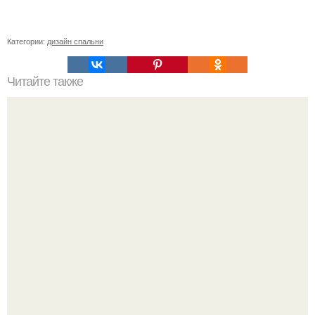
Категории:
дизайн спальни
Читайте также
Ремонт квартиры для начинающих. Какой ремонт
предстоит: косметический или капитальный