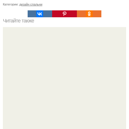
Категории:
дизайн спальни
Читайте также
Как сэкономить при покупке ПВХ - окон без потери
качества: 5 ценных советов.