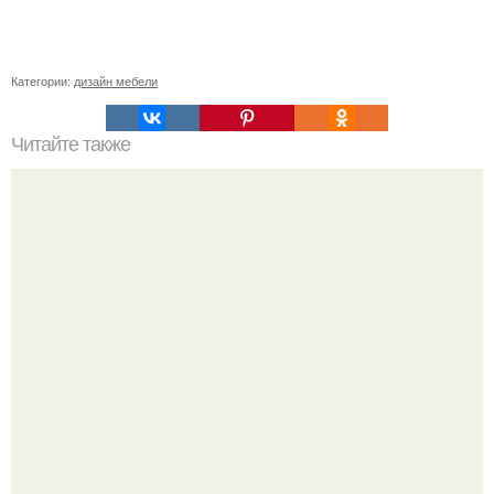
Категории:
дизайн мебели
Читайте также
Сколько нужно рулонов обоев на комнату 20 кв м.
Рассчитаем рулоны обоев