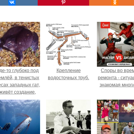
де-то глубоко под
Крепление
Споры во вре
емлёй, в тенистых
водосточных труб.
ремонта - ситуа
есах западных гат,
знакомая мног
живёт создание,
торое почти никто
не видит.