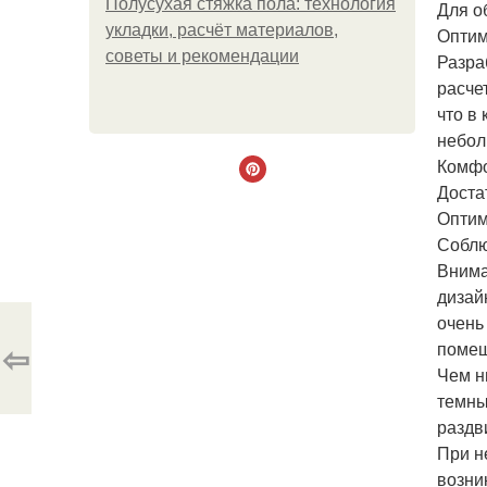
Полусухая стяжка пола: технология
Для о
укладки, расчёт материалов,
Оптим
советы и рекомендации
Разра
расче
что в
небол
Комфо
Доста
Оптим
Соблю
Внима
дизай
очень
⇦
помещ
Чем н
темны
раздв
При н
возни