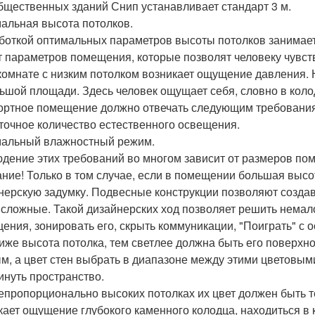
бщественных зданий Снип устанавливает стандарт 3 м.
альная высота потолков.
боткой оптимальных параметров высоты потолков занимаетс
т параметров помещения, которые позволят человеку чувст
 комнате с низким потолком возникает ощущение давления
ьшой площади. Здесь человек ощущает себя, словно в коло
ртное помещение должно отвечать следующим требования
точное количество естественного освещения.
альный влажностный режим.
дение этих требований во многом зависит от размеров пом
ние! Только в том случае, если в помещении большая выс
нерскую задумку. Подвесные конструкции позволяют созда
 сложные. Такой дизайнерских ход позволяет решить нема
ения, зонировать его, скрыть коммуникации, "Поиграть" с 
иже высота потолка, тем светлее должна быть его поверхн
м, а цвет стен выбрать в диапазоне между этими цветовым
инуть пространство.
епропорционально высоких потолках их цвет должен быть т
кает ощущение глубокого каменного колодца, находиться в