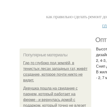
как правильно сделать ремонт до
г
Опт
Высот
дизай
Популярные материалы
2, 4-3
Где-то глубоко под землёй, в
Снип 
тенистых лесах западных гат, живёт
В жилы
создание, которое почти никто не
- 2, 7 
видит.
Девушка пошла на свидание с
парнем, который работает на
ферме - и вернулась домой с
подарком, который точно не влезет