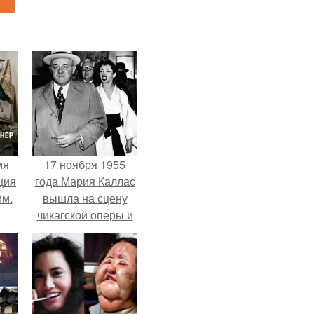
мя
17 ноября 1955
ция
года Мария Каллас
им.
вышла на сцену
чикагской оперы и
сорвала овации.