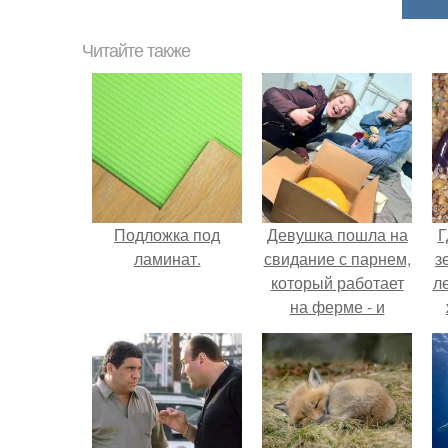
Читайте также
Подложка под
Девушка пошла на
Г
ламинат.
свидание с парнем,
з
который работает
л
на ферме - и
вернулась домой с
ко
подарком, который
точно не влезет в
дамскую сумочку.