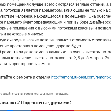
ных помещениях лучше всего смотрятся теплые оттенки, а в
а потолков является параметром, влияющим не только на с
увствие человека, находящегося в помещении. Она обеспеч
же параметр будет определяющим и при выборе дизайнерск
орные помещения с высокими потолками красивы и позволя
ть и некоторые минусы:
вую очередь высокие потолки повысят стоимость строительс
ение просторного помещения дороже будет.
 ремонт или даже замена лампочки на очень высоком потол
альные значения высоты потолков - от 2, 5 до 3 метров. Эт
ранить просторность комнат.
итайте о ремонте и отделка
http://remont.ru-best.com/remont-k
и:
дизайн спальни
,
ремонт комнаты
,
ремонт и отделка
авилось? Поделитесь с друзьями!