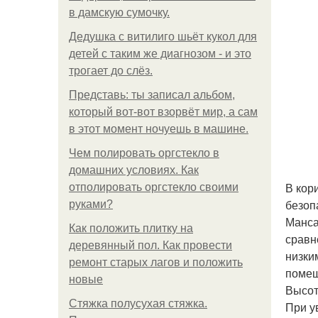
в дамскую сумочку.
Дедушка с витилиго шьёт кукол для
детей с таким же диагнозом - и это
трогает до слёз.
Представь: ты записал альбом,
который вот-вот взорвёт мир, а сам
в этот момент ночуешь в машине.
Чем полировать оргстекло в
домашних условиях. Как
В кор
отполировать оргстекло своими
безоп
руками?
Манса
Как положить плитку на
сравн
деревянный пол. Как провести
низки
ремонт старых лагов и положить
помещ
новые
Высот
Стяжка полусухая стяжка.
При у