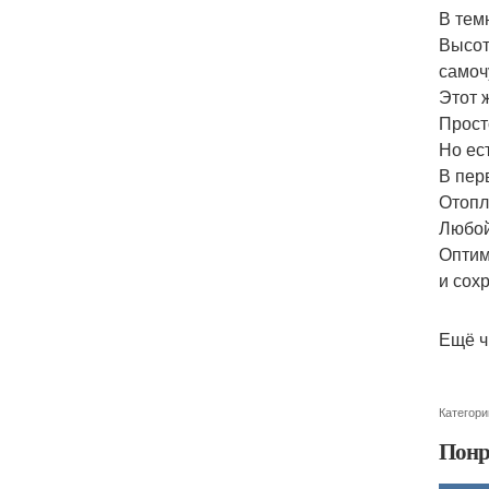
В тем
Высот
самоч
Этот 
Прост
Но ес
В пер
Отопл
Любой
Оптим
и сох
Ещё ч
Категори
Понр