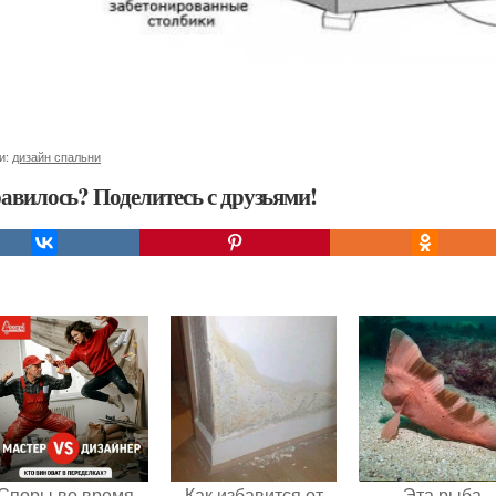
и:
дизайн спальни
авилось? Поделитесь с друзьями!
Споры во время
Как избавится от
Эта рыба