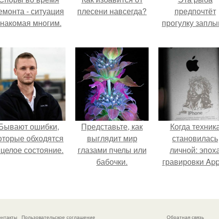
емонта - ситуация
плесени навсегда?
предпочтёт
знакомая многим.
прогулку заплы
Бывают ошибки,
Представьте, как
Когда техник
оторые обходятся
выглядит мир
становилась
 целое состояние.
глазами пчелы или
личной: эпох
бабочки.
гравировки App
онтакты
Пользовательское соглашение
Обратная связь