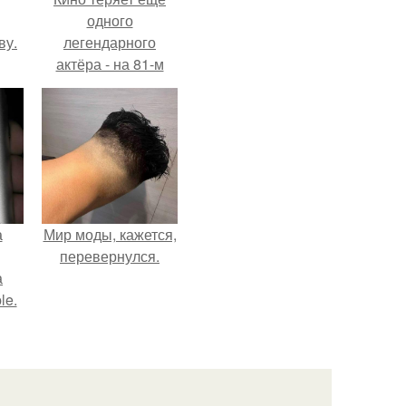
одного
ву.
легендарного
актёра - на 81-м
году жизни не стало
Винсента пасторе.
а
Мир моды, кажется,
перевернулся.
а
le.