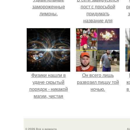
замороженные
пост с просьбой
р
лимоны.
придумать
название для
домашней
запеканки.
Физики нашли в
Он всего лишь
удаче скрытый
развозил пиццу той
к
порядок - никакой
ночью.
в
магии, чистая
квантовая
механика.
© 2026 Все о ремонте
К