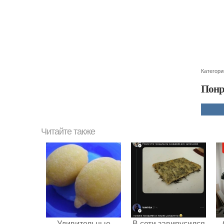
Категори
Понр
Читайте также
Удивительные
В сети завирусился