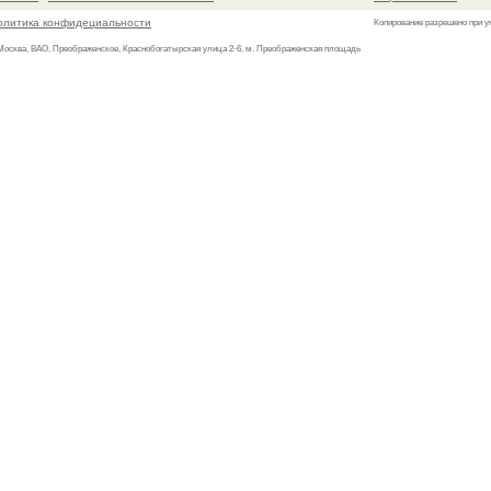
олитика конфидециальности
Копирование разрешено при у
 Москва, ВАО, Преображенское, Краснобогатырская улица 2-6, м. Преображенская площадь