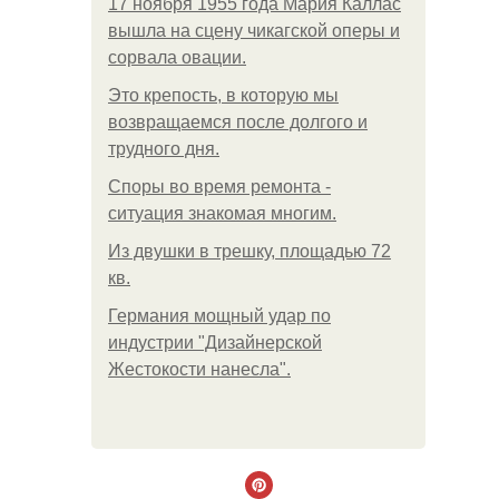
17 ноября 1955 года Мария Каллас
вышла на сцену чикагской оперы и
сорвала овации.
Это крепость, в которую мы
возвращаемся после долгого и
трудного дня.
Споры во время ремонта -
ситуация знакомая многим.
Из двушки в трешку, площадью 72
кв.
Германия мощный удар по
индустрии "Дизайнерской
Жестокости нанесла".