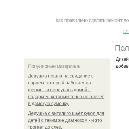
как правильно сделать ремонт до
г
Пол
Дизай
добав
Популярные материалы
Девушка пошла на свидание с
парнем, который работает на
ферме - и вернулась домой с
подарком, который точно не влезет
в дамскую сумочку.
Дедушка с витилиго шьёт кукол для
детей с таким же диагнозом - и это
трогает до слёз.