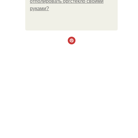
отполировать оргстекло своими
руками?