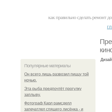
как правильно сделать ремонт до
г
Пре
кин
Дизай
Популярные материалы
Он всего лишь развозил пиццу той
ночью.
Эта рыба предпочтёт прогулку
заплыву.
Фотограф Карл рамсделл
запечатлел спящего лисёнка - и