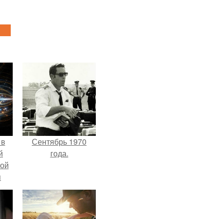
 в
Сентябрь 1970
й
года.
кой
я