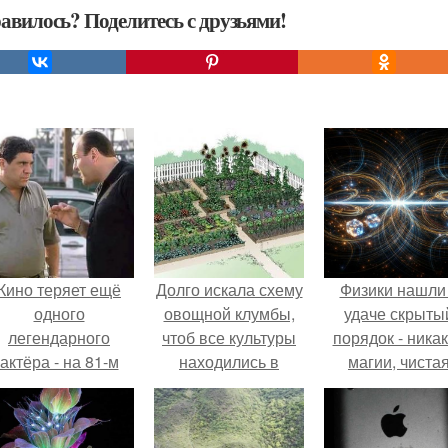
авилось? Поделитесь с друзьями!
Кино теряет ещё
Долго искала схему
Физики нашли
одного
овощной клумбы,
удаче скрыты
легендарного
чтоб все культуры
порядок - ника
актёра - на 81-м
находились в
магии, чиста
оду жизни не стало
выгодном для них
квантовая
инсента пасторе.
соседстве.
механика.