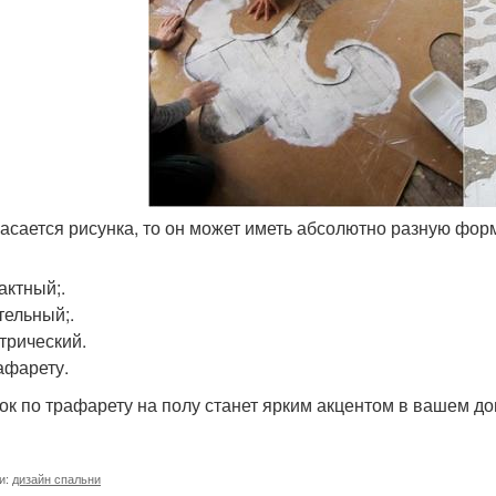
 касается рисунка, то он может иметь абсолютно разную фор
актный;.
тельный;.
трический.
афарету.
ок по трафарету на полу станет ярким акцентом в вашем д
и:
дизайн спальни