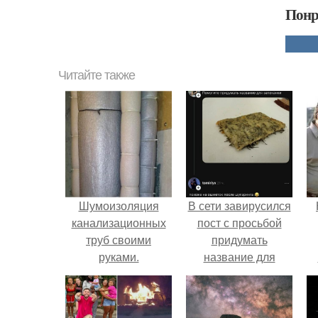
Понр
Читайте также
Шумоизоляция
В сети завирусился
канализационных
пост с просьбой
труб своими
придумать
руками.
название для
домашней
г
запеканки.
В