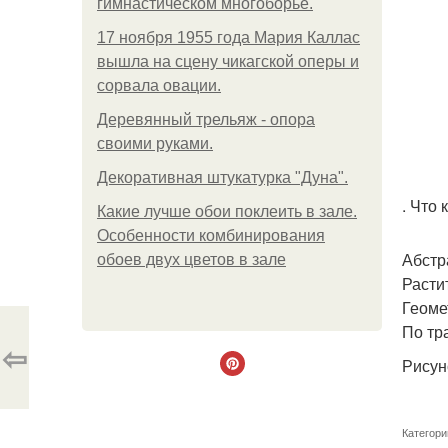
гимнастическом многоборье.
17 ноября 1955 года Мария Каллас
вышла на сцену чикагской оперы и
сорвала овации.
Деревянный трельяж - опора
своими руками.
Декоративная штукатурка "Дуна".
. Что
Какие лучше обои поклеить в зале.
Особенности комбинирования
Абстр
обоев двух цветов в зале
Расти
Геоме
По тр
⇦
Рисун
Категори