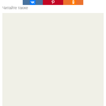
Читайте также
Как правильно формировать ежевику.
Эта рыба предпочтёт прогулку заплыву.