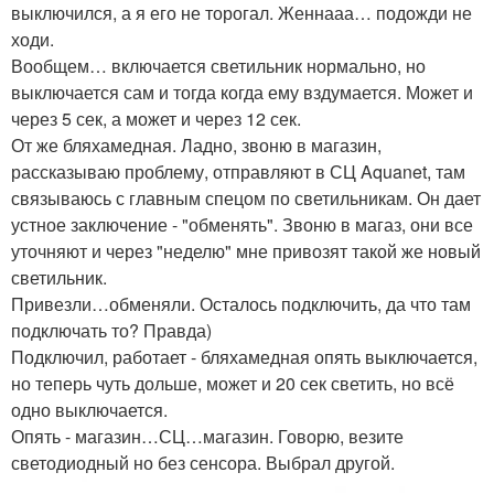
выключился, а я его не торогал. Женнааа… подожди не
ходи.
Вообщем… включается светильник нормально, но
выключается сам и тогда когда ему вздумается. Может и
через 5 сек, а может и через 12 сек.
От же бляхамедная. Ладно, звоню в магазин,
рассказываю проблему, отправляют в СЦ Aquanet, там
связываюсь с главным спецом по светильникам. Он дает
устное заключение - "обменять". Звоню в магаз, они все
уточняют и через "неделю" мне привозят такой же новый
светильник.
Привезли…обменяли. Осталось подключить, да что там
подключать то? Правда)
Подключил, работает - бляхамедная опять выключается,
но теперь чуть дольше, может и 20 сек светить, но всё
одно выключается.
Опять - магазин…СЦ…магазин. Говорю, везите
светодиодный но без сенсора. Выбрал другой.