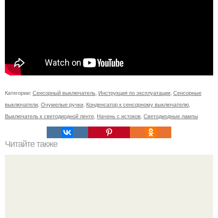
Категории:
Сенсорный выключатель
,
Инструкция по эксплуатации
,
Сенсорные
выключатели
,
Очумелые ручки
,
Конденсатор к сенсорному выключателю
,
Выключатель к светодиодной ленте
,
Начень с истоков
,
Светодиодные лампы
Читайте также