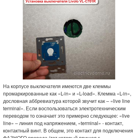
На корпусе выключателя имеются две клеммы
промаркированные как «L-in» и «L-load». Клемма «L-in»,
дословная аббревиатура которой звучит как – «live line
terminal». Если воспользоваться электротехническим
переводом то означает это примерно следующее: «live
line» – линия под напряжением, «terminal» - контакт,
контактный винт. В общем, это контакт для подключения
ФАЗНОГО провода (тот который пришел с