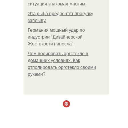
ситуация знакомая многим.
Эта рыба предпочтёт прогулку
заплыву.
Германия мощный удар по
индустрии "Дизайнерской
Жестокости нанесла".
Чем полировать оргстекло в
домашних условиях. Как
отполировать оргстекло своими
руками?