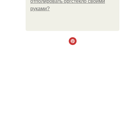
отполировать оргстекло своими
руками?