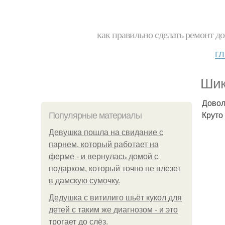
как правильно сделать ремонт до
г
Шик
Довол
Круто
Популярные материалы
Девушка пошла на свидание с
парнем, который работает на
ферме - и вернулась домой с
подарком, который точно не влезет
в дамскую сумочку.
Дедушка с витилиго шьёт кукол для
детей с таким же диагнозом - и это
трогает до слёз.