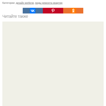
Категории:
дизайн мебели
,
виды ремонта квартир
Читайте также
Шикарная детская комната для двоих детей.
Девушка пошла на свидание с парнем, который