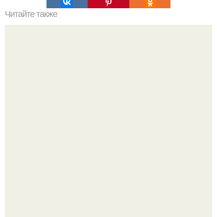
Читайте также
Сколько нужно рулонов обоев на комнату 20 кв м.
Рассчитаем рулоны обоев
Где-то глубоко под землёй, в тенистых лесах западных