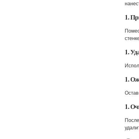
нанес
1. Пр
Помес
стенке
1. У
Испол
1. О
Остав
1. Оч
После
удали