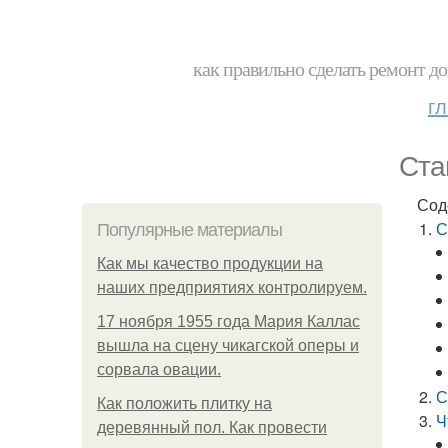
как правильно сделать ремонт до
г
Ста
Сод
С
Популярные материалы
Как мы качество продукции на
наших предприятиях контролируем.
17 ноября 1955 года Мария Каллас
вышла на сцену чикагской оперы и
сорвала овации.
С
Как положить плитку на
Ч
деревянный пол. Как провести