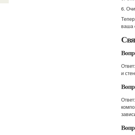
6. Оч
Тепер
ваша 
Свя
Вопро
Ответ
и сте
Вопр
Ответ
компо
завис
Вопр