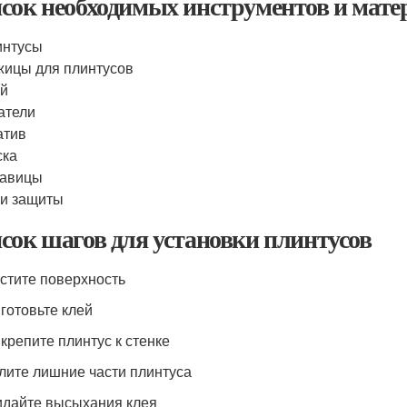
сок необходимых инструментов и мате
интусы
ицы для плинтусов
ей
атели
атив
ска
кавицы
и защиты
сок шагов для установки плинтусов
истите поверхность
иготовьте клей
икрепите плинтус к стенке
алите лишние части плинтуса
идайте высыхания клея