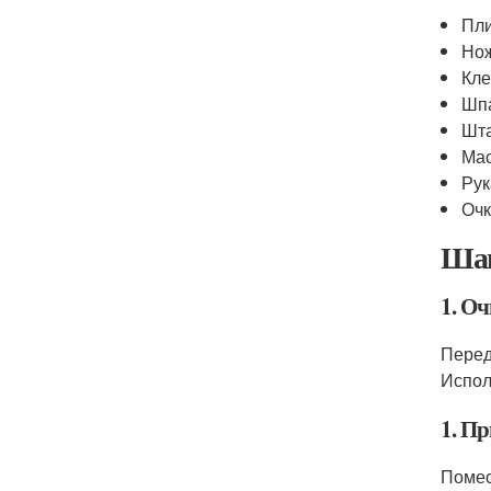
Пл
Нож
Кл
Шп
Шт
Ма
Ру
Очк
Шаг
1. Оч
Перед
Испол
1. Пр
Помес