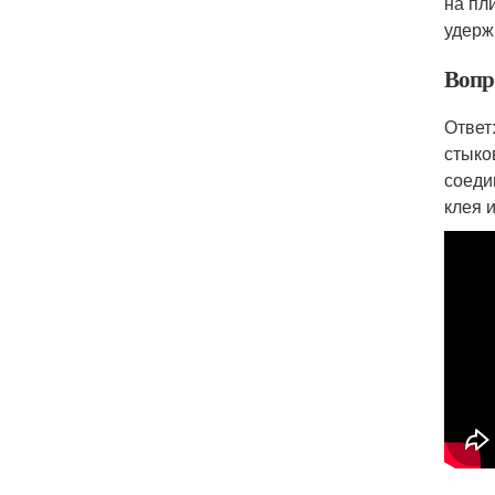
на пл
удерж
Вопр
Ответ
стыко
соеди
клея 