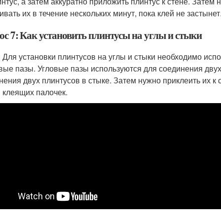
интус, а затем аккуратно приложить плинтус к стене. Затем
ивать их в течение нескольких минут, пока клей не застынет
ос 7: Как установить плинтусы на углы и стыки
: Для установки плинтусов на углы и стыки необходимо исп
вые пазы. Угловые пазы используются для соединения двух 
нения двух плинтусов в стыке. Затем нужно приклеить их к
и клеящих палочек.