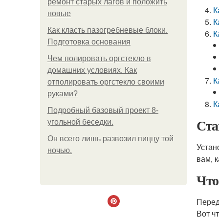
ремонт старых лагов и положить
К
новые
К
Как класть пазогребневые блоки.
К
Подготовка основания
Чем полировать оргстекло в
домашних условиях. Как
К
отполировать оргстекло своими
руками?
К
Подробный базовый проект 8-
Ста
угольной беседки.
Он всего лишь развозил пиццу той
Устан
ночью.
вам, 
Что
Перед
Вот ч