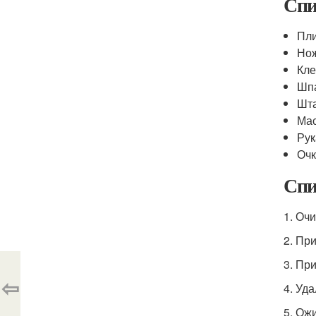
Спи
Пл
Нож
Кл
Шп
Шт
Ма
Ру
Очк
Спи
1. Оч
2. Пр
3. Пр
⇦
4. Уд
5. Ож