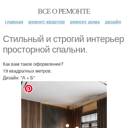
ВСЕ О РЕМОНТЕ
главная
ремонт квартир
ремонт дома
дизайн
Стильный и строгий интерьер
просторной спальни.
Как вам такое оформление?
19 квадратных метров.
Дизайн: "А + Б"