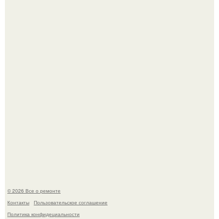
Когда техника становилась личной: эпоха гравировки
Apple.
Мир моды, кажется, перевернулся.
© 2026 Все о ремонте
Контакты
Пользовательское соглашение
Политика конфидециальности