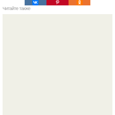
Читайте также
Чем отмыть пластиковый подоконник от пятен и
загрязнений.
Где-то глубоко под землёй, в тенистых лесах западных