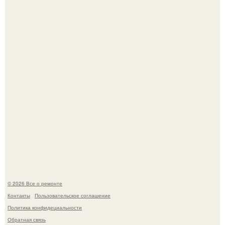
В Китaе обнаружили гигaнтскую воронку глубиной в 200
метров с первобытным лесом внутри.
В мексиканской тюрьме сьюдад-хуареса во время рейда
обнаружили необычного узника - лысого сфинкса с
татуировками.
© 2026 Все о ремонте
Контакты
Пользовательское соглашение
Политика конфидециальности
Обратная связь