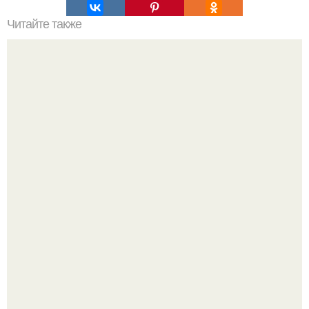
Читайте также
Мотоблок салют 100 с мотором Lifan: характеристики и
преимущества
Девушка пошла на свидание с парнем, который