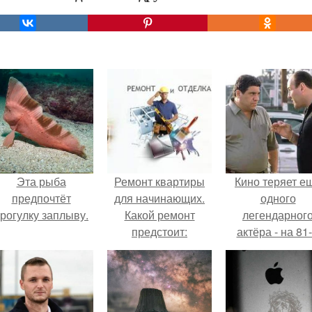
Эта рыба
Ремонт квартиры
Кино теряет е
предпочтёт
для начинающих.
одного
рогулку заплыву.
Какой ремонт
легендарног
предстоит:
актёра - на 81
косметический или
году жизни не с
капитальный
Винсента пасто