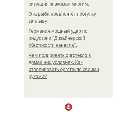
ситуация знакомая многим.
Эта рыба предпочтёт прогулку
заплыву.
Германия мощный удар по
индустрии "Дизайнерской
Жестокости нанесла".
Чем полировать оргстекло в
домашних условиях. Как
отполировать оргстекло своими
руками?