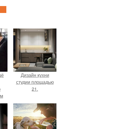
щё
Дизайн кухни
студии площадью
о
21.
-м
тало
ре.