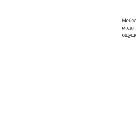
Мебел
моды,
ощуще