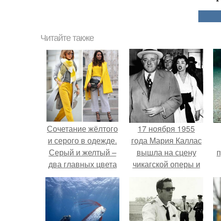
Читайте также
Сочетание жёлтого
17 ноября 1955
и серого в одежде.
года Мария Каллас
Серый и желтый –
вышла на сцену
п
два главных цвета
чикагской оперы и
2021 года,
сорвала овации.
сочетания в одежде