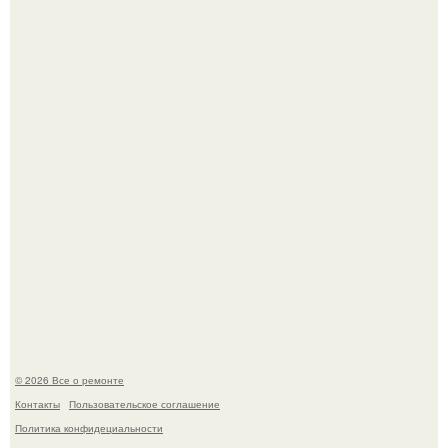
дьявола - монолит вулканического происхождения
высотой 1558 м над уровнем моря.
История, от которой мороз по коже: корейская модель
настолько увлеклась пластикой, что вколола себе в лицо
кулинарное масло.
© 2026 Все о ремонте
Контакты
Пользовательское соглашение
Политика конфидециальности